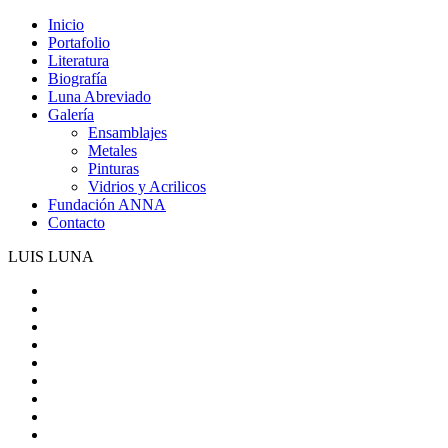
Inicio
Portafolio
Literatura
Biografía
Luna Abreviado
Galería
Ensamblajes
Metales
Pinturas
Vidrios y Acrilicos
Fundación ANNA
Contacto
LUIS LUNA