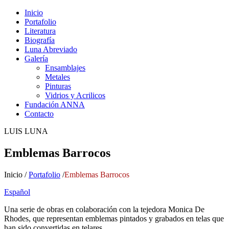
Inicio
Portafolio
Literatura
Biografía
Luna Abreviado
Galería
Ensamblajes
Metales
Pinturas
Vidrios y Acrilicos
Fundación ANNA
Contacto
LUIS LUNA
Emblemas Barrocos
Inicio /
Portafolio
/
Emblemas Barrocos
Español
Una serie de obras en colaboración con la tejedora Monica De
Rhodes, que representan emblemas pintados y grabados en telas que
han sido convertidas en telares.