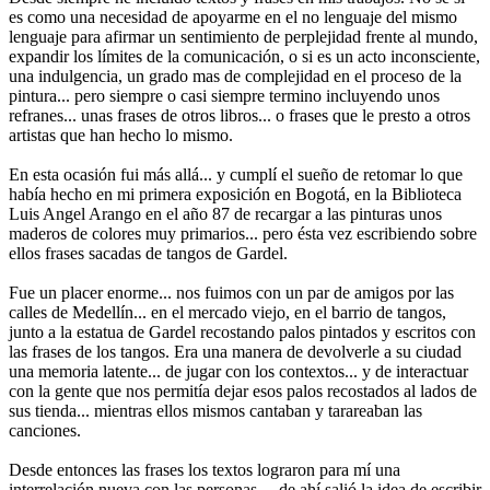
es como una necesidad de apoyarme en el no lenguaje del mismo
lenguaje para afirmar un sentimiento de perplejidad frente al mundo,
expandir los límites de la comunicación, o si es un acto inconsciente,
una indulgencia, un grado mas de complejidad en el proceso de la
pintura... pero siempre o casi siempre termino incluyendo unos
refranes... unas frases de otros libros... o frases que le presto a otros
artistas que han hecho lo mismo.
En esta ocasión fui más allá... y cumplí el sueño de retomar lo que
había hecho en mi primera exposición en Bogotá, en la Biblioteca
Luis Angel Arango en el año 87 de recargar a las pinturas unos
maderos de colores muy primarios... pero ésta vez escribiendo sobre
ellos frases sacadas de tangos de Gardel.
Fue un placer enorme... nos fuimos con un par de amigos por las
calles de Medellín... en el mercado viejo, en el barrio de tangos,
junto a la estatua de Gardel recostando palos pintados y escritos con
las frases de los tangos. Era una manera de devolverle a su ciudad
una memoria latente... de jugar con los contextos... y de interactuar
con la gente que nos permitía dejar esos palos recostados al lados de
sus tienda... mientras ellos mismos cantaban y tarareaban las
canciones.
Desde entonces las frases los textos lograron para mí una
interrelación nueva con las personas. ...de ahí salió la idea de escribir