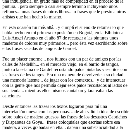
una indulgencia, un grado mas de complejidad en el proceso de la
pintura... pero siempre o casi siempre termino incluyendo unos
refranes... unas frases de otros libros... o frases que le presto a otros
artistas que han hecho lo mismo.
En esta ocasión fui más allá... y cumplí el sueño de retomar lo que
había hecho en mi primera exposición en Bogotá, en la Biblioteca
Luis Angel Arango en el año 87 de recargar a las pinturas unos
maderos de colores muy primarios... pero ésta vez escribiendo sobre
ellos frases sacadas de tangos de Gardel.
Fue un placer enorme... nos fuimos con un par de amigos por las
calles de Medellín... en el mercado viejo, en el barrio de tangos,
junto a la estatua de Gardel recostando palos pintados y escritos con
las frases de los tangos. Era una manera de devolverle a su ciudad
una memoria latente... de jugar con los contextos... y de interactuar
con la gente que nos permitía dejar esos palos recostados al lados de
sus tienda... mientras ellos mismos cantaban y tarareaban las
canciones.
Desde entonces las frases los textos lograron para mí una
interrelación nueva con las personas. ...de ahí salió la idea de escribir
sobre palos de madera gruesos, las frases de los desastres Caprichos
y Disparates de Goya... frases coloquiales que escritas sobre esa
madera, a veces grabadas en ella... daban una substancialidad a la