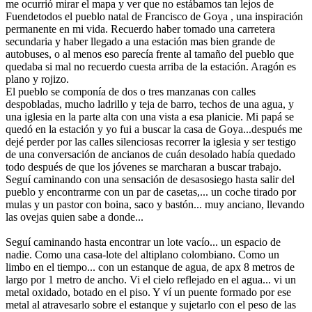
me ocurrió mirar el mapa y ver que no estábamos tan lejos de
Fuendetodos el pueblo natal de Francisco de Goya , una inspiración
permanente en mi vida. Recuerdo haber tomado una carretera
secundaria y haber llegado a una estación mas bien grande de
autobuses, o al menos eso parecía frente al tamaño del pueblo que
quedaba si mal no recuerdo cuesta arriba de la estación. Aragón es
plano y rojizo.
El pueblo se componía de dos o tres manzanas con calles
despobladas, mucho ladrillo y teja de barro, techos de una agua, y
una iglesia en la parte alta con una vista a esa planicie. Mi papá se
quedó en la estación y yo fui a buscar la casa de Goya...después me
dejé perder por las calles silenciosas recorrer la iglesia y ser testigo
de una conversación de ancianos de cuán desolado había quedado
todo después de que los jóvenes se marcharan a buscar trabajo.
Seguí caminando con una sensación de desasosiego hasta salir del
pueblo y encontrarme con un par de casetas,... un coche tirado por
mulas y un pastor con boina, saco y bastón... muy anciano, llevando
las ovejas quien sabe a donde...
Seguí caminando hasta encontrar un lote vacío... un espacio de
nadie. Como una casa-lote del altiplano colombiano. Como un
limbo en el tiempo... con un estanque de agua, de apx 8 metros de
largo por 1 metro de ancho. Vi el cielo reflejado en el agua... vi un
metal oxidado, botado en el piso. Y ví un puente formado por ese
metal al atravesarlo sobre el estanque y sujetarlo con el peso de las