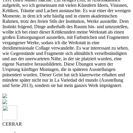
aufgeteilt, wo ich gemeinsam mit vielen Künstlern Ideen, Visionen,
Kritiken, Träume und Lachen austauschte. Es war einer der wenigen
Momente, in dem ich sehr häufig und in einem akademischen
Rahmen, trotz des freien Stils der Institution, Werke ausstellte. Dem
Instinkt folgend, Dinge außerhalb des Raums hin- und umzustellen,
wollte ich bei einer dieser Kritikrunden meine Werkstatt als einen
großen Entsorgungsort ausstellen, mit Farbstrichen und Fragmenten
vergangener Werke, sodass ich die Werkstatt in eine
dreidimensionale Collage verwandelte. Es war interessant zu sehen,
wie Gegenstände und Fragmente sich allmählich verselbständigten
und aus der unerwarteten Nähe, in der sie platziert wurden, eine
eigene Narrative herausbildeten. Diese Übungen waren der
Ursprung künftiger Montagen, die in späteren Ausstellungen
präsentiert wurden. Dieser Geist hat sich klarerweise erhalten und
mündete später nicht nur in La Variedad del mundo (Ausstellung
und Serie 2013), sondern sie hat mein ganzes Werk imprägniert.
CERRAR