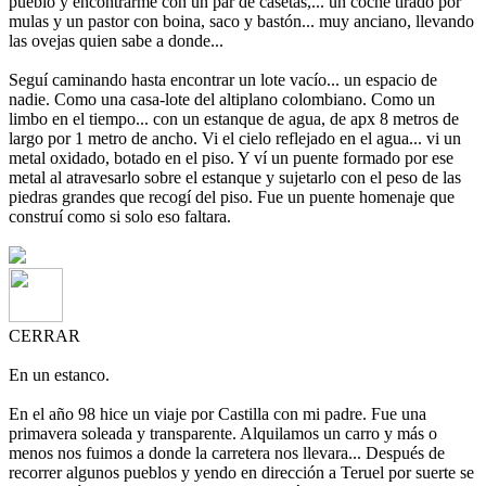
pueblo y encontrarme con un par de casetas,... un coche tirado por
mulas y un pastor con boina, saco y bastón... muy anciano, llevando
las ovejas quien sabe a donde...
Seguí caminando hasta encontrar un lote vacío... un espacio de
nadie. Como una casa-lote del altiplano colombiano. Como un
limbo en el tiempo... con un estanque de agua, de apx 8 metros de
largo por 1 metro de ancho. Vi el cielo reflejado en el agua... vi un
metal oxidado, botado en el piso. Y ví un puente formado por ese
metal al atravesarlo sobre el estanque y sujetarlo con el peso de las
piedras grandes que recogí del piso. Fue un puente homenaje que
construí como si solo eso faltara.
CERRAR
En un estanco.
En el año 98 hice un viaje por Castilla con mi padre. Fue una
primavera soleada y transparente. Alquilamos un carro y más o
menos nos fuimos a donde la carretera nos llevara... Después de
recorrer algunos pueblos y yendo en dirección a Teruel por suerte se