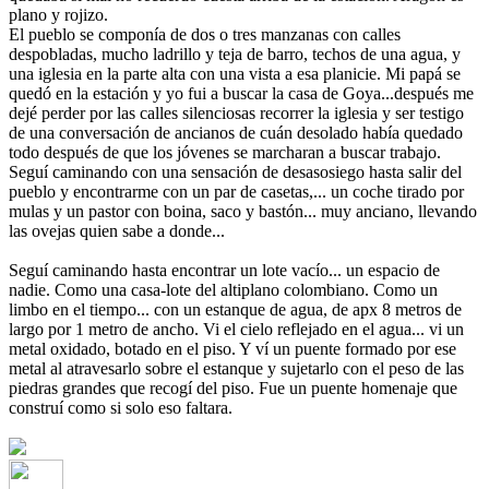
plano y rojizo.
El pueblo se componía de dos o tres manzanas con calles
despobladas, mucho ladrillo y teja de barro, techos de una agua, y
una iglesia en la parte alta con una vista a esa planicie. Mi papá se
quedó en la estación y yo fui a buscar la casa de Goya...después me
dejé perder por las calles silenciosas recorrer la iglesia y ser testigo
de una conversación de ancianos de cuán desolado había quedado
todo después de que los jóvenes se marcharan a buscar trabajo.
Seguí caminando con una sensación de desasosiego hasta salir del
pueblo y encontrarme con un par de casetas,... un coche tirado por
mulas y un pastor con boina, saco y bastón... muy anciano, llevando
las ovejas quien sabe a donde...
Seguí caminando hasta encontrar un lote vacío... un espacio de
nadie. Como una casa-lote del altiplano colombiano. Como un
limbo en el tiempo... con un estanque de agua, de apx 8 metros de
largo por 1 metro de ancho. Vi el cielo reflejado en el agua... vi un
metal oxidado, botado en el piso. Y ví un puente formado por ese
metal al atravesarlo sobre el estanque y sujetarlo con el peso de las
piedras grandes que recogí del piso. Fue un puente homenaje que
construí como si solo eso faltara.