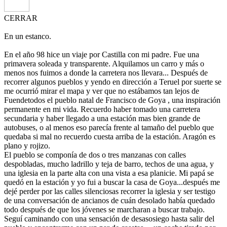
CERRAR
En un estanco.
En el año 98 hice un viaje por Castilla con mi padre. Fue una
primavera soleada y transparente. Alquilamos un carro y más o
menos nos fuimos a donde la carretera nos llevara... Después de
recorrer algunos pueblos y yendo en dirección a Teruel por suerte se
me ocurrió mirar el mapa y ver que no estábamos tan lejos de
Fuendetodos el pueblo natal de Francisco de Goya , una inspiración
permanente en mi vida. Recuerdo haber tomado una carretera
secundaria y haber llegado a una estación mas bien grande de
autobuses, o al menos eso parecía frente al tamaño del pueblo que
quedaba si mal no recuerdo cuesta arriba de la estación. Aragón es
plano y rojizo.
El pueblo se componía de dos o tres manzanas con calles
despobladas, mucho ladrillo y teja de barro, techos de una agua, y
una iglesia en la parte alta con una vista a esa planicie. Mi papá se
quedó en la estación y yo fui a buscar la casa de Goya...después me
dejé perder por las calles silenciosas recorrer la iglesia y ser testigo
de una conversación de ancianos de cuán desolado había quedado
todo después de que los jóvenes se marcharan a buscar trabajo.
Seguí caminando con una sensación de desasosiego hasta salir del