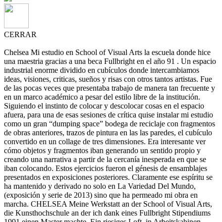
CERRAR
Chelsea Mi estudio en School of Visual Arts la escuela donde hice
una maestria gracias a una beca Fullbright en el año 91 . Un espacio
industrial enorme dividido en cubículos donde intercambiamos
ideas, visiones, criticas, sueños y risas con otros tantos artistas. Fue
de las pocas veces que presentaba trabajo de manera tan frecuente y
en un marco académico a pesar del estilo libre de la institución.
Siguiendo el instinto de colocar y descolocar cosas en el espacio
afuera, para una de esas sesiones de crítica quise instalar mi estudio
como un gran “dumping space” bodega de reciclaje con fragmentos
de obras anteriores, trazos de pintura en las las paredes, el cubículo
convertido en un collage de tres dimensiones. Era interesante ver
cómo objetos y fragmentos iban generando un sentido propio y
creando una narrativa a partir de la cercanía inesperada en que se
iban colocando. Estos ejercicios fueron el génesis de ensamblajes
presentados en exposiciones posteriores. Claramente ese espíritu se
ha mantenido y derivado no solo en La Variedad Del Mundo,
(exposición y serie de 2013) sino que ha permeado mi obra en
marcha. CHELSEA Meine Werkstatt an der School of Visual Arts,
die Kunsthochschule an der ich dank eines Fullbright Stipendiums
1991 einen Master machte. Ein riesiges Loft, in Arbeitskabinen