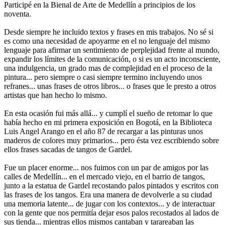
Participé en la Bienal de Arte de Medellín a principios de los
noventa.
Desde siempre he incluido textos y frases en mis trabajos. No sé si
es como una necesidad de apoyarme en el no lenguaje del mismo
lenguaje para afirmar un sentimiento de perplejidad frente al mundo,
expandir los límites de la comunicación, o si es un acto inconsciente,
una indulgencia, un grado mas de complejidad en el proceso de la
pintura... pero siempre o casi siempre termino incluyendo unos
refranes... unas frases de otros libros... o frases que le presto a otros
artistas que han hecho lo mismo.
En esta ocasión fui más allá... y cumplí el sueño de retomar lo que
había hecho en mi primera exposición en Bogotá, en la Biblioteca
Luis Angel Arango en el año 87 de recargar a las pinturas unos
maderos de colores muy primarios... pero ésta vez escribiendo sobre
ellos frases sacadas de tangos de Gardel.
Fue un placer enorme... nos fuimos con un par de amigos por las
calles de Medellín... en el mercado viejo, en el barrio de tangos,
junto a la estatua de Gardel recostando palos pintados y escritos con
las frases de los tangos. Era una manera de devolverle a su ciudad
una memoria latente... de jugar con los contextos... y de interactuar
con la gente que nos permitía dejar esos palos recostados al lados de
sus tienda... mientras ellos mismos cantaban y tarareaban las