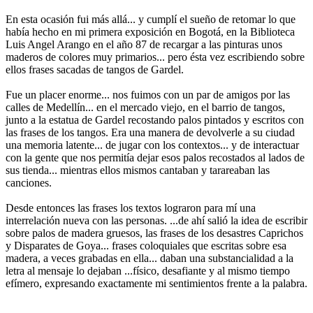
En esta ocasión fui más allá... y cumplí el sueño de retomar lo que
había hecho en mi primera exposición en Bogotá, en la Biblioteca
Luis Angel Arango en el año 87 de recargar a las pinturas unos
maderos de colores muy primarios... pero ésta vez escribiendo sobre
ellos frases sacadas de tangos de Gardel.
Fue un placer enorme... nos fuimos con un par de amigos por las
calles de Medellín... en el mercado viejo, en el barrio de tangos,
junto a la estatua de Gardel recostando palos pintados y escritos con
las frases de los tangos. Era una manera de devolverle a su ciudad
una memoria latente... de jugar con los contextos... y de interactuar
con la gente que nos permitía dejar esos palos recostados al lados de
sus tienda... mientras ellos mismos cantaban y tarareaban las
canciones.
Desde entonces las frases los textos lograron para mí una
interrelación nueva con las personas. ...de ahí salió la idea de escribir
sobre palos de madera gruesos, las frases de los desastres Caprichos
y Disparates de Goya... frases coloquiales que escritas sobre esa
madera, a veces grabadas en ella... daban una substancialidad a la
letra al mensaje lo dejaban ...físico, desafiante y al mismo tiempo
efímero, expresando exactamente mi sentimientos frente a la palabra.