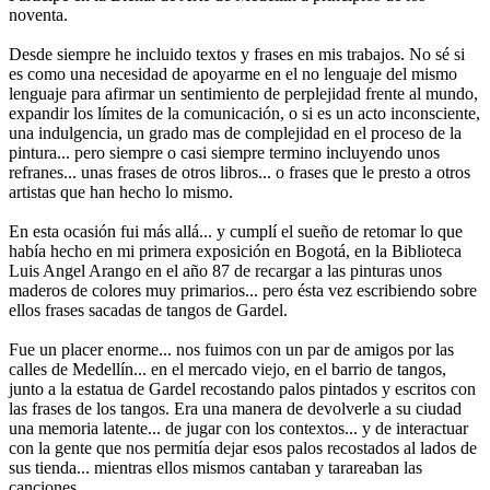
noventa.
Desde siempre he incluido textos y frases en mis trabajos. No sé si
es como una necesidad de apoyarme en el no lenguaje del mismo
lenguaje para afirmar un sentimiento de perplejidad frente al mundo,
expandir los límites de la comunicación, o si es un acto inconsciente,
una indulgencia, un grado mas de complejidad en el proceso de la
pintura... pero siempre o casi siempre termino incluyendo unos
refranes... unas frases de otros libros... o frases que le presto a otros
artistas que han hecho lo mismo.
En esta ocasión fui más allá... y cumplí el sueño de retomar lo que
había hecho en mi primera exposición en Bogotá, en la Biblioteca
Luis Angel Arango en el año 87 de recargar a las pinturas unos
maderos de colores muy primarios... pero ésta vez escribiendo sobre
ellos frases sacadas de tangos de Gardel.
Fue un placer enorme... nos fuimos con un par de amigos por las
calles de Medellín... en el mercado viejo, en el barrio de tangos,
junto a la estatua de Gardel recostando palos pintados y escritos con
las frases de los tangos. Era una manera de devolverle a su ciudad
una memoria latente... de jugar con los contextos... y de interactuar
con la gente que nos permitía dejar esos palos recostados al lados de
sus tienda... mientras ellos mismos cantaban y tarareaban las
canciones.